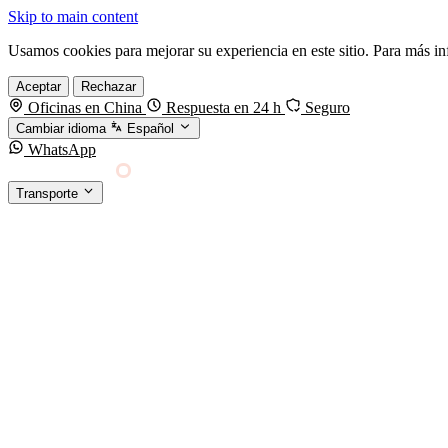
Skip to main content
Usamos cookies para mejorar su experiencia en este sitio. Para más i
Aceptar
Rechazar
Oficinas en China
Respuesta en 24 h
Seguro
Cambiar idioma
Español
WhatsApp
Sino Shipping
Transporte
FORWARDING DESDE CHINA HACIA EL MUNDO
TRANSPORTE
Carga marítima
FCL, LCL y reefer
Carga aérea
Servicio · por kg y express
Carga ferroviaria
China–Europa por tren
Entrega express
DHL, FedEx, UPS — pequeños paquetes