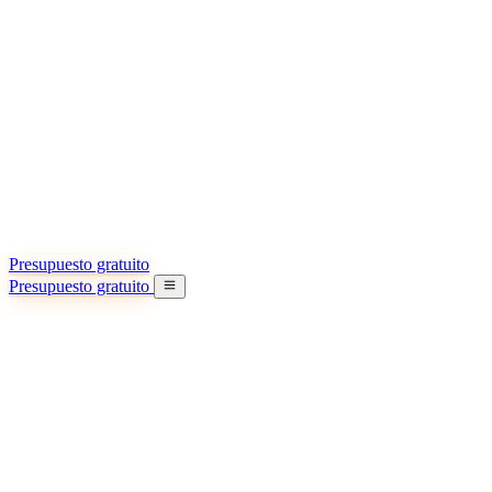
Acerca de nosotros
Conozca más sobre nuestra misión
Casos de éxito
Logros y lecciones reales de importadores
Oficinas en China
9 ciudades: HK, Guangzhou, Shanghai…
Equipo
Conozca a nuestro equipo en China
Nuestra historia
De startup a socio global
Presupuesto gratuito
Presupuesto gratuito