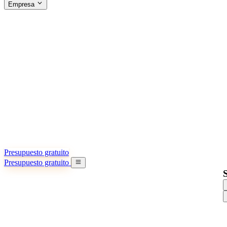
Empresa
ACERCA DE SINO SHIPPING
§04 · ABOUT US
Acerca de nosotros
Conozca más sobre nuestra misión
Casos de éxito
Logros y lecciones reales de importadores
Oficinas en China
9 ciudades: HK, Guangzhou, Shanghai…
Equipo
Conozca a nuestro equipo en China
Nuestra historia
De startup a socio global
Presupuesto gratuito
Presupuesto gratuito