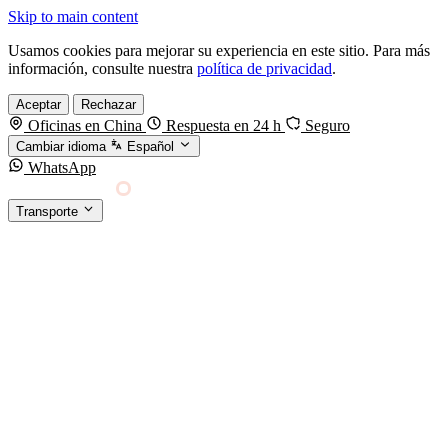
Skip to main content
Usamos cookies para mejorar su experiencia en este sitio. Para más
información, consulte nuestra
política de privacidad
.
Aceptar
Rechazar
Oficinas en China
Respuesta en 24 h
Seguro
Cambiar idioma
Español
WhatsApp
Sino Shipping
Transporte
FORWARDING DESDE CHINA HACIA EL
§01 · MODES &
MUNDO
SERVICES
TRANSPORTE
Carga marítima
FCL, LCL y reefer
Carga aérea
Servicio · por kg y express
Carga ferroviaria
China–Europa por tren