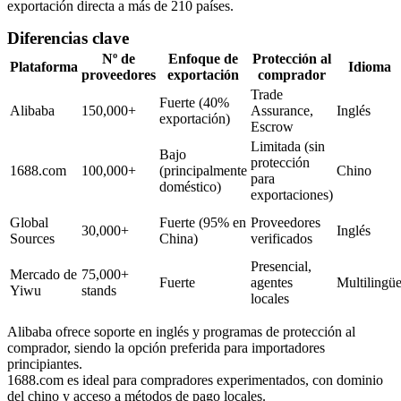
exportación directa a más de 210 países.
Diferencias clave
Nº de
Enfoque de
Protección al
Plataforma
Idioma
proveedores
exportación
comprador
Trade
Fuerte (40%
Alibaba
150,000+
Assurance,
Inglés
exportación)
Escrow
Limitada (sin
Bajo
protección
1688.com
100,000+
(principalmente
Chino
para
doméstico)
exportaciones)
Global
Fuerte (95% en
Proveedores
30,000+
Inglés
Sources
China)
verificados
Presencial,
Mercado de
75,000+
Fuerte
agentes
Multilingü
Yiwu
stands
locales
Alibaba
ofrece soporte en inglés y programas de protección al
comprador, siendo la opción preferida para importadores
principiantes.
1688.com
es ideal para compradores experimentados, con dominio
del chino y acceso a métodos de pago locales.