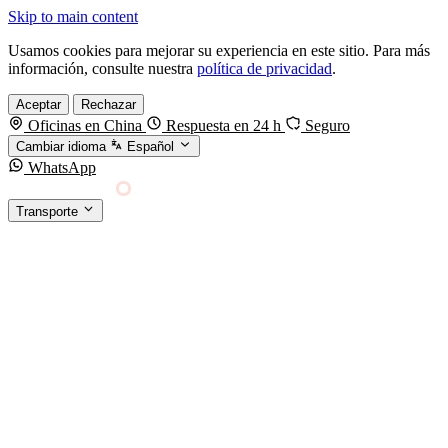
Skip to main content
Usamos cookies para mejorar su experiencia en este sitio. Para más
información, consulte nuestra
política de privacidad
.
Aceptar
Rechazar
Oficinas en China
Respuesta en 24 h
Seguro
Cambiar idioma
Español
WhatsApp
Sino Shipping
Transporte
FORWARDING DESDE CHINA HACIA EL
§01 · MODES &
MUNDO
SERVICES
TRANSPORTE
Carga marítima
FCL, LCL y reefer
Carga aérea
Servicio · por kg y express
Carga ferroviaria
China–Europa por tren