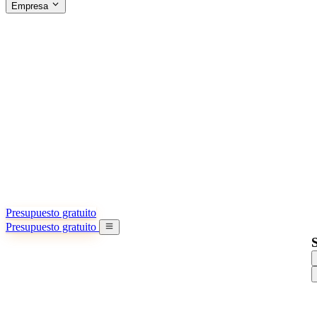
Empresa
ACERCA DE SINO SHIPPING
§04 · ABOUT US
Acerca de nosotros
Conozca más sobre nuestra misión
Casos de éxito
Logros y lecciones reales de importadores
Oficinas en China
9 ciudades: HK, Guangzhou, Shanghai…
Equipo
Conozca a nuestro equipo en China
Nuestra historia
De startup a socio global
Presupuesto gratuito
Presupuesto gratuito