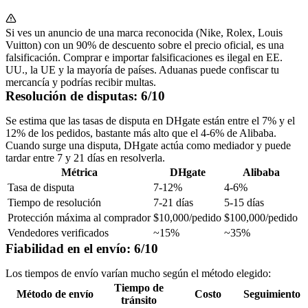
Si ves un anuncio de una marca reconocida (Nike, Rolex, Louis
Vuitton) con un 90% de descuento sobre el precio oficial, es una
falsificación. Comprar e importar falsificaciones es
ilegal
en EE.
UU., la UE y la mayoría de países. Aduanas puede confiscar tu
mercancía y podrías recibir multas.
Resolución de disputas: 6/10
Se estima que las tasas de disputa en DHgate están entre el
7% y el
12%
de los pedidos, bastante más alto que el 4-6% de Alibaba.
Cuando surge una disputa, DHgate actúa como mediador y puede
tardar entre 7 y 21 días en resolverla.
Métrica
DHgate
Alibaba
Tasa de disputa
7-12%
4-6%
Tiempo de resolución
7-21 días
5-15 días
Protección máxima al comprador
$10,000/pedido
$100,000/pedido
Vendedores verificados
~15%
~35%
Fiabilidad en el envío: 6/10
Los tiempos de envío varían mucho según el método elegido:
Tiempo de
Método de envío
Costo
Seguimiento
tránsito