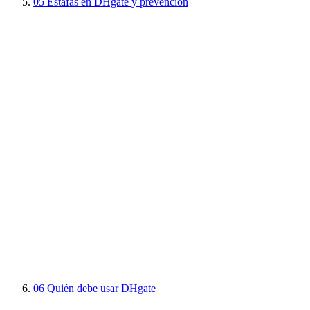
05
Estafas en DHgate y prevención
06
Quién debe usar DHgate