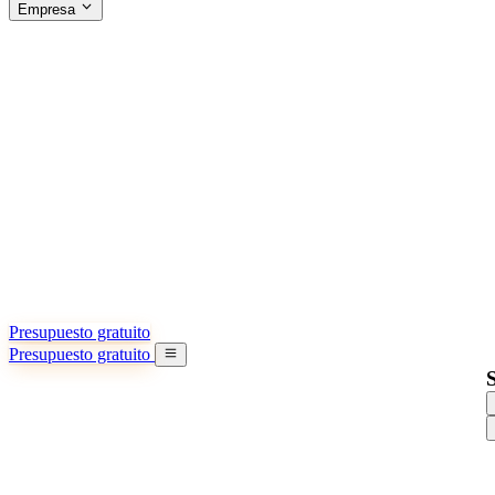
Empresa
ACERCA DE SINO SHIPPING
§04 · ABOUT US
Acerca de nosotros
Conozca más sobre nuestra misión
Casos de éxito
Logros y lecciones reales de importadores
Oficinas en China
9 ciudades: HK, Guangzhou, Shanghai…
Equipo
Conozca a nuestro equipo en China
Nuestra historia
De startup a socio global
Presupuesto gratuito
Presupuesto gratuito