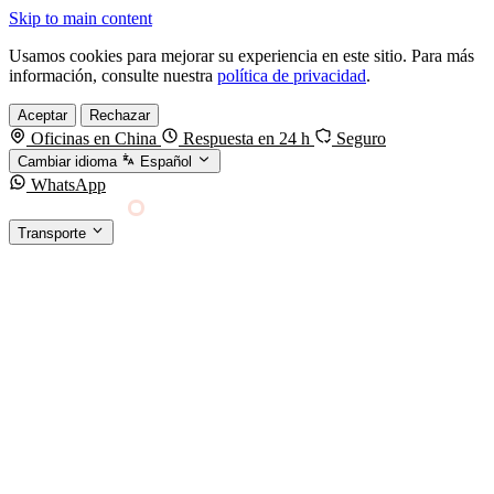
Skip to main content
Usamos cookies para mejorar su experiencia en este sitio. Para más
información, consulte nuestra
política de privacidad
.
Aceptar
Rechazar
Oficinas en China
Respuesta en 24 h
Seguro
Cambiar idioma
Español
WhatsApp
Sino Shipping
Transporte
FORWARDING DESDE CHINA HACIA EL
§01 · MODES &
MUNDO
SERVICES
TRANSPORTE
Carga marítima
FCL, LCL y reefer
Carga aérea
Servicio · por kg y express
Carga ferroviaria
China–Europa por tren