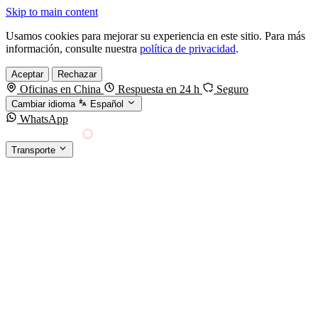
Skip to main content
Usamos cookies para mejorar su experiencia en este sitio. Para más
información, consulte nuestra
política de privacidad
.
Aceptar
Rechazar
Oficinas en China
Respuesta en 24 h
Seguro
Cambiar idioma
Español
WhatsApp
Sino Shipping
Transporte
FORWARDING DESDE CHINA HACIA EL
§01 · MODES &
MUNDO
SERVICES
TRANSPORTE
Carga marítima
FCL, LCL y reefer
Carga aérea
Servicio · por kg y express
Carga ferroviaria
China–Europa por tren