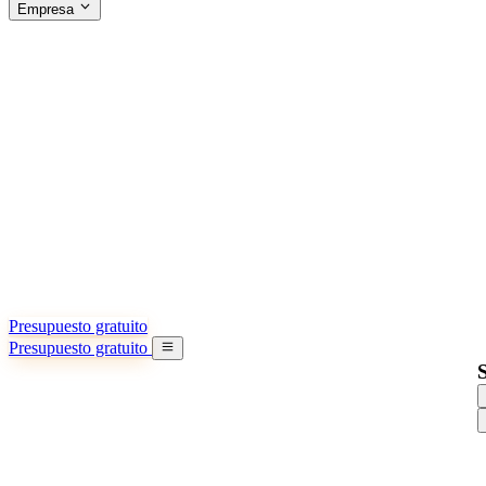
Empresa
ACERCA DE SINO SHIPPING
§04 · ABOUT US
Acerca de nosotros
Conozca más sobre nuestra misión
Casos de éxito
Logros y lecciones reales de importadores
Oficinas en China
9 ciudades: HK, Guangzhou, Shanghai…
Equipo
Conozca a nuestro equipo en China
Nuestra historia
De startup a socio global
Presupuesto gratuito
Presupuesto gratuito