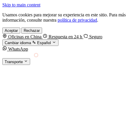
Skip to main content
Usamos cookies para mejorar su experiencia en este sitio. Para más
información, consulte nuestra
política de privacidad
.
Aceptar
Rechazar
Oficinas en China
Respuesta en 24 h
Seguro
Cambiar idioma
Español
WhatsApp
Sino Shipping
Transporte
FORWARDING DESDE CHINA HACIA EL
§01 · MODES &
MUNDO
SERVICES
TRANSPORTE
Carga marítima
FCL, LCL y reefer
Carga aérea
Servicio · por kg y express
Carga ferroviaria
China–Europa por tren