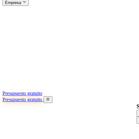
Empresa
ACERCA DE SINO SHIPPING
§04 · ABOUT US
Acerca de nosotros
Conozca más sobre nuestra misión
Casos de éxito
Logros y lecciones reales de importadores
Oficinas en China
9 ciudades: HK, Guangzhou, Shanghai…
Equipo
Conozca a nuestro equipo en China
Nuestra historia
De startup a socio global
Presupuesto gratuito
Presupuesto gratuito