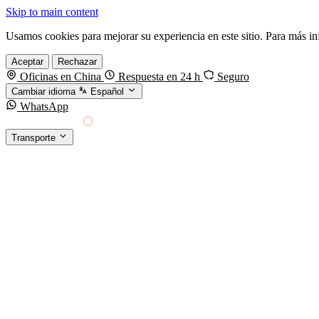
Skip to main content
Usamos cookies para mejorar su experiencia en este sitio. Para más i
Aceptar
Rechazar
Oficinas en China
Respuesta en 24 h
Seguro
Cambiar idioma
Español
WhatsApp
Sino Shipping
Transporte
FORWARDING DESDE CHINA HACIA EL MUNDO
TRANSPORTE
Carga marítima
FCL, LCL y reefer
Carga aérea
Servicio · por kg y express
Carga ferroviaria
China–Europa por tren
Entrega express
DHL, FedEx, UPS — pequeños paquetes