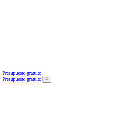
Acerca de nosotros
Conozca más sobre nuestra misión
Casos de éxito
Logros y lecciones reales de importadores
Oficinas en China
9 ciudades: HK, Guangzhou, Shanghai…
Equipo
Conozca a nuestro equipo en China
Nuestra historia
De startup a socio global
Presupuesto gratuito
Presupuesto gratuito