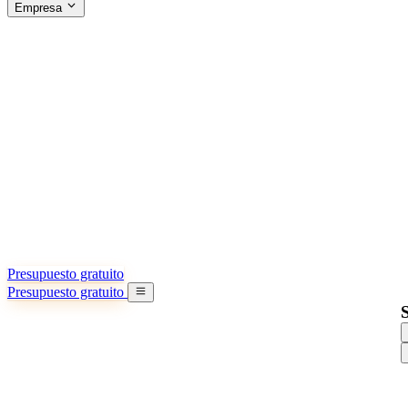
Empresa
ACERCA DE SINO SHIPPING
§04 · ABOUT US
Acerca de nosotros
Conozca más sobre nuestra misión
Casos de éxito
Logros y lecciones reales de importadores
Oficinas en China
9 ciudades: HK, Guangzhou, Shanghai…
Equipo
Conozca a nuestro equipo en China
Nuestra historia
De startup a socio global
Presupuesto gratuito
Presupuesto gratuito