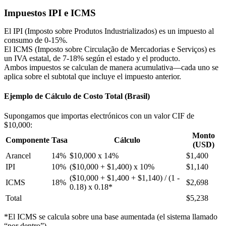
Impuestos IPI e ICMS
El IPI (Imposto sobre Produtos Industrializados) es un impuesto al
consumo de 0-15%.
El ICMS (Imposto sobre Circulação de Mercadorias e Serviços) es
un IVA estatal, de 7-18% según el estado y el producto.
Ambos impuestos se calculan de manera acumulativa—cada uno se
aplica sobre el subtotal que incluye el impuesto anterior.
Ejemplo de Cálculo de Costo Total (Brasil)
Supongamos que importas electrónicos con un valor CIF de
$10,000:
Monto
Componente
Tasa
Cálculo
(USD)
Arancel
14%
$10,000 x 14%
$1,400
IPI
10%
($10,000 + $1,400) x 10%
$1,140
($10,000 + $1,400 + $1,140) / (1 -
ICMS
18%
$2,698
0.18) x 0.18*
Total
$5,238
*El ICMS se calcula sobre una base aumentada (el sistema llamado
“por dentro”).