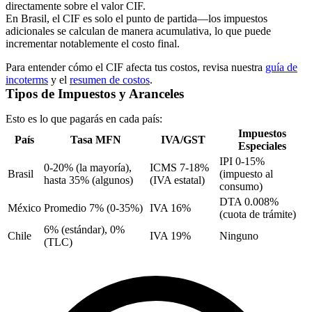
directamente sobre el valor CIF.
En Brasil, el CIF es solo el punto de partida—los impuestos
adicionales se calculan de manera acumulativa, lo que puede
incrementar notablemente el costo final.
Para entender cómo el CIF afecta tus costos, revisa nuestra
guía de
incoterms
y el
resumen de costos
.
Tipos de Impuestos y Aranceles
Esto es lo que pagarás en cada país:
Impuestos
País
Tasa MFN
IVA/
GST
Especiales
IPI
0-15%
0-20% (la mayoría),
ICMS
7-18%
Brasil
(impuesto al
hasta 35% (algunos)
(IVA estatal)
consumo)
DTA 0.008%
México
Promedio 7% (0-35%)
IVA 16%
(cuota de trámite)
6% (estándar), 0%
Chile
IVA 19%
Ninguno
(TLC)