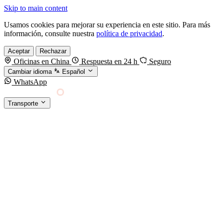
Skip to main content
Usamos cookies para mejorar su experiencia en este sitio. Para más
información, consulte nuestra
política de privacidad
.
Aceptar
Rechazar
Oficinas en China
Respuesta en 24 h
Seguro
Cambiar idioma
Español
WhatsApp
Sino Shipping
Transporte
FORWARDING DESDE CHINA HACIA EL
§01 · MODES &
MUNDO
SERVICES
TRANSPORTE
Carga marítima
FCL, LCL y reefer
Carga aérea
Servicio · por kg y express
Carga ferroviaria
China–Europa por tren