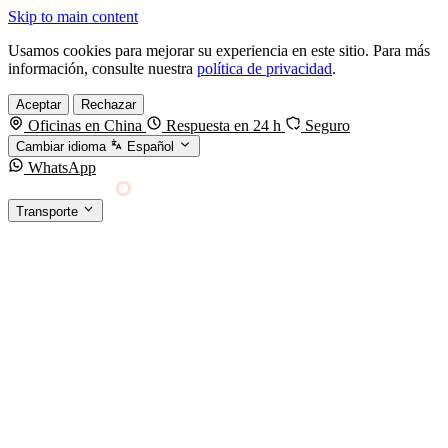
Skip to main content
Usamos cookies para mejorar su experiencia en este sitio. Para más
información, consulte nuestra
política de privacidad
.
Aceptar
Rechazar
Oficinas en China
Respuesta en 24 h
Seguro
Cambiar idioma
Español
WhatsApp
Sino Shipping
Transporte
FORWARDING DESDE CHINA HACIA EL
§01 · MODES &
MUNDO
SERVICES
TRANSPORTE
Carga marítima
FCL, LCL y reefer
Carga aérea
Servicio · por kg y express
Carga ferroviaria
China–Europa por tren