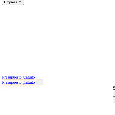
Empresa
ACERCA DE SINO SHIPPING
§04 · ABOUT US
Acerca de nosotros
Conozca más sobre nuestra misión
Casos de éxito
Logros y lecciones reales de importadores
Oficinas en China
9 ciudades: HK, Guangzhou, Shanghai…
Equipo
Conozca a nuestro equipo en China
Nuestra historia
De startup a socio global
Presupuesto gratuito
Presupuesto gratuito