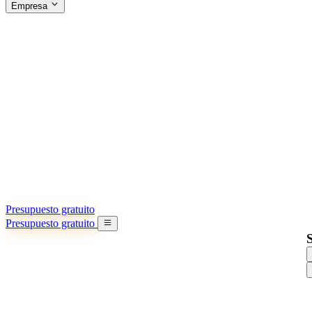
Empresa
ACERCA DE SINO SHIPPING
§04 · ABOUT US
Acerca de nosotros
Conozca más sobre nuestra misión
Casos de éxito
Logros y lecciones reales de importadores
Oficinas en China
9 ciudades: HK, Guangzhou, Shanghai…
Equipo
Conozca a nuestro equipo en China
Nuestra historia
De startup a socio global
Presupuesto gratuito
Presupuesto gratuito