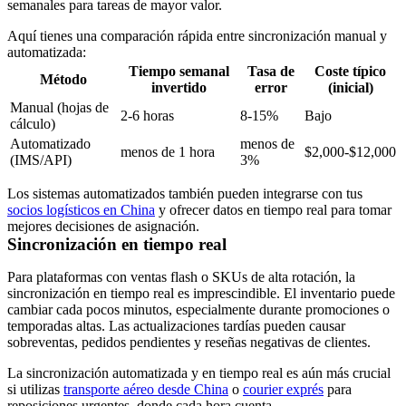
semanales para tareas de mayor valor.
Aquí tienes una comparación rápida entre sincronización manual y
automatizada:
Tiempo semanal
Tasa de
Coste típico
Método
invertido
error
(inicial)
Manual (hojas de
2-6 horas
8-15%
Bajo
cálculo)
Automatizado
menos de
menos de 1 hora
$2,000-$12,000
(IMS/API)
3%
Los sistemas automatizados también pueden integrarse con tus
socios logísticos en China
y ofrecer datos en tiempo real para tomar
mejores decisiones de asignación.
Sincronización en tiempo real
Para plataformas con ventas flash o SKUs de alta rotación, la
sincronización en tiempo real es imprescindible. El inventario puede
cambiar cada pocos minutos, especialmente durante promociones o
temporadas altas. Las actualizaciones tardías pueden causar
sobreventas, pedidos pendientes y reseñas negativas de clientes.
La sincronización automatizada y en tiempo real es aún más crucial
si utilizas
transporte aéreo desde China
o
courier exprés
para
reposiciones urgentes, donde cada hora cuenta.