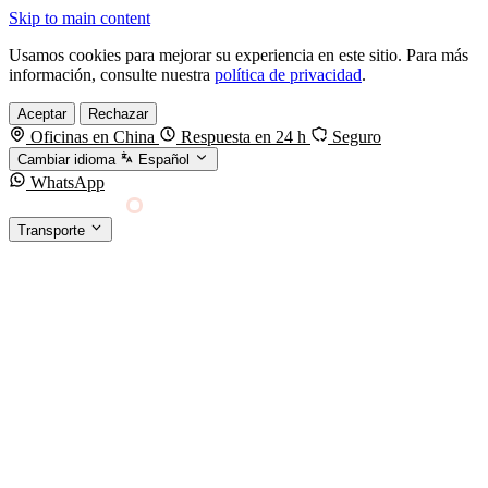
Skip to main content
Usamos cookies para mejorar su experiencia en este sitio. Para más
información, consulte nuestra
política de privacidad
.
Aceptar
Rechazar
Oficinas en China
Respuesta en 24 h
Seguro
Cambiar idioma
Español
WhatsApp
Sino Shipping
Transporte
FORWARDING DESDE CHINA HACIA EL
§01 · MODES &
MUNDO
SERVICES
TRANSPORTE
Carga marítima
FCL, LCL y reefer
Carga aérea
Servicio · por kg y express
Carga ferroviaria
China–Europa por tren