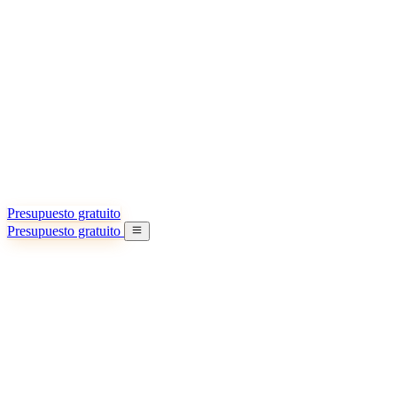
Acerca de nosotros
Conozca más sobre nuestra misión
Casos de éxito
Logros y lecciones reales de importadores
Oficinas en China
9 ciudades: HK, Guangzhou, Shanghai…
Equipo
Conozca a nuestro equipo en China
Nuestra historia
De startup a socio global
Presupuesto gratuito
Presupuesto gratuito