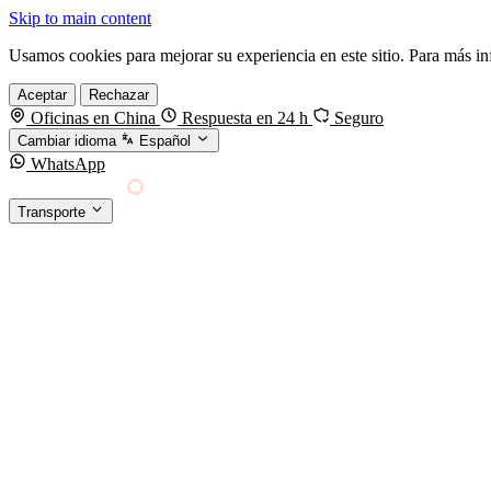
Skip to main content
Usamos cookies para mejorar su experiencia en este sitio. Para más i
Aceptar
Rechazar
Oficinas en China
Respuesta en 24 h
Seguro
Cambiar idioma
Español
WhatsApp
Sino Shipping
Transporte
FORWARDING DESDE CHINA HACIA EL MUNDO
TRANSPORTE
Carga marítima
FCL, LCL y reefer
Carga aérea
Servicio · por kg y express
Carga ferroviaria
China–Europa por tren
Entrega express
DHL, FedEx, UPS — pequeños paquetes