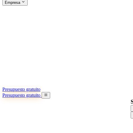
Empresa
ACERCA DE SINO SHIPPING
§04 · ABOUT US
Acerca de nosotros
Conozca más sobre nuestra misión
Casos de éxito
Logros y lecciones reales de importadores
Oficinas en China
9 ciudades: HK, Guangzhou, Shanghai…
Equipo
Conozca a nuestro equipo en China
Nuestra historia
De startup a socio global
Presupuesto gratuito
Presupuesto gratuito