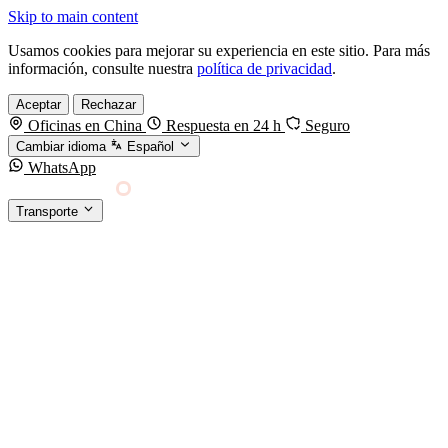
Skip to main content
Usamos cookies para mejorar su experiencia en este sitio. Para más
información, consulte nuestra
política de privacidad
.
Aceptar
Rechazar
Oficinas en China
Respuesta en 24 h
Seguro
Cambiar idioma
Español
WhatsApp
Sino Shipping
Transporte
FORWARDING DESDE CHINA HACIA EL
§01 · MODES &
MUNDO
SERVICES
TRANSPORTE
Carga marítima
FCL, LCL y reefer
Carga aérea
Servicio · por kg y express
Carga ferroviaria
China–Europa por tren