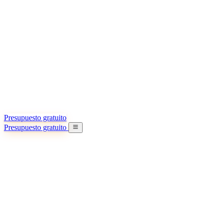
Acerca de nosotros
Conozca más sobre nuestra misión
Casos de éxito
Logros y lecciones reales de importadores
Oficinas en China
9 ciudades: HK, Guangzhou, Shanghai…
Equipo
Conozca a nuestro equipo en China
Nuestra historia
De startup a socio global
Presupuesto gratuito
Presupuesto gratuito