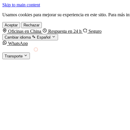
Skip to main content
Usamos cookies para mejorar su experiencia en este sitio. Para más i
Aceptar
Rechazar
Oficinas en China
Respuesta en 24 h
Seguro
Cambiar idioma
Español
WhatsApp
Sino Shipping
Transporte
FORWARDING DESDE CHINA HACIA EL MUNDO
TRANSPORTE
Carga marítima
FCL, LCL y reefer
Carga aérea
Servicio · por kg y express
Carga ferroviaria
China–Europa por tren
Entrega express
DHL, FedEx, UPS — pequeños paquetes