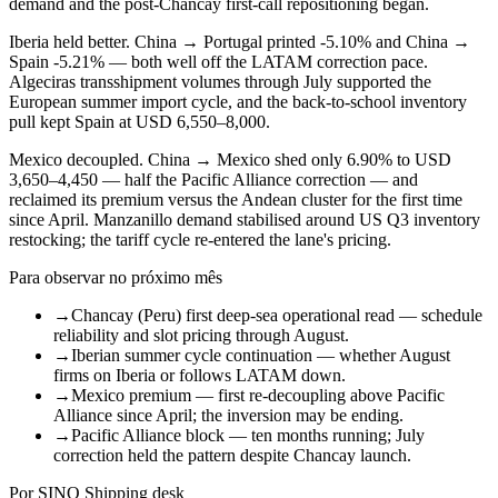
demand and the post-Chancay first-call repositioning began.
Iberia held better. China → Portugal printed -5.10% and China →
Spain -5.21% — both well off the LATAM correction pace.
Algeciras transshipment volumes through July supported the
European summer import cycle, and the back-to-school inventory
pull kept Spain at USD 6,550–8,000.
Mexico decoupled. China → Mexico shed only 6.90% to USD
3,650–4,450 — half the Pacific Alliance correction — and
reclaimed its premium versus the Andean cluster for the first time
since April. Manzanillo demand stabilised around US Q3 inventory
restocking; the tariff cycle re-entered the lane's pricing.
Para observar no próximo mês
→
Chancay (Peru) first deep-sea operational read — schedule
reliability and slot pricing through August.
→
Iberian summer cycle continuation — whether August
firms on Iberia or follows LATAM down.
→
Mexico premium — first re-decoupling above Pacific
Alliance since April; the inversion may be ending.
→
Pacific Alliance block — ten months running; July
correction held the pattern despite Chancay launch.
Por SINO Shipping desk