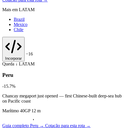
Mais em LATAM
Brazil
Mexico
Chile
−16
Incorporar
Queda ↓
LATAM
Peru
-15.7%
Chancay megaport just opened — first Chinese-built deep-sea hub
on Pacific coast
Marítimo 40GP 12 m
Guia completo Peru →
Cotação para esta rota →