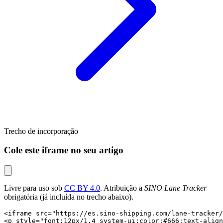
Trecho de incorporação
Cole este iframe no seu artigo
Livre para uso sob
CC BY 4.0
. Atribuição a
SINO Lane Tracker
obrigatória (já incluída no trecho abaixo).
<iframe src="https://es.sino-shipping.com/lane-tracker/
<p style="font:12px/1.4 system-ui;color:#666;text-align