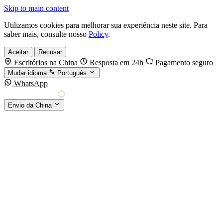
Skip to main content
Utilizamos cookies para melhorar sua experiência neste site. Para
saber mais, consulte nosso
Policy
.
Aceitar
Recusar
Escritórios na China
Resposta em 24h
Pagamento seguro
Mudar idioma
Português
WhatsApp
Sino Shipping
Envio da China
AGENCIAMENTO DE CARGA DA CHINA PARA
§01 · MODES &
O MUNDO
SERVICES
MODOS DE TRANSPORTE
Frete marítimo
FCL & LCL
Frete aéreo
Por kg & expresso
Frete ferroviário
China-Europa