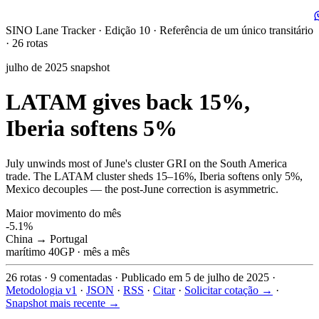
SINO Lane Tracker
·
Edição 10
·
Referência de um único transitário
· 26 rotas
julho de 2025 snapshot
LATAM gives back 15%,
Iberia softens 5%
July unwinds most of June's cluster GRI on the South America
trade. The LATAM cluster sheds 15–16%, Iberia softens only 5%,
Mexico decouples — the post-June correction is asymmetric.
Maior movimento do mês
-5.1%
China → Portugal
marítimo 40GP · mês a mês
26
rotas
·
9
comentadas
·
Publicado em 5 de julho de 2025
·
Metodologia v1
·
JSON
·
RSS
·
Citar
·
Solicitar cotação →
·
Snapshot mais recente →