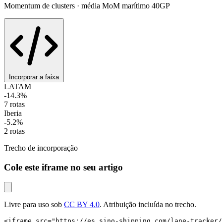
Momentum de clusters · média MoM marítimo 40GP
Incorporar a faixa
LATAM
-14.3%
7 rotas
Iberia
-5.2%
2 rotas
Trecho de incorporação
Cole este iframe no seu artigo
Livre para uso sob
CC BY 4.0
. Atribuição incluída no trecho.
<iframe src="https://es.sino-shipping.com/lane-tracker/