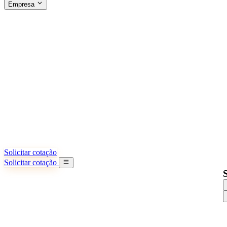
Empresa
SOBRE A SINO SHIPPING
§04 · ABOUT US
Sobre nós
Saiba mais sobre nossa missão
Casos de sucesso
Conquistas e lições reais de importadores
Escritórios na China
9 cidades: HK, Guangzhou, Shanghai...
Nossa equipe
Conheça nossa equipe na China
Nossa história
De startup a parceiro global
Solicitar cotação
Solicitar cotação