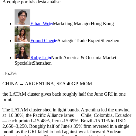
A equipe por trás desta análise
Ethan Wu
Marketing Manager
Hong Kong
Found Chen
Strategic Trade Expert
Shenzhen
Ruby Lu
North America & Oceania Market
Specialist
Shenzhen
-16.3%
CHINA → ARGENTINA, SEA 40GP, MOM
the LATAM cluster gives back roughly half the June GRI in one
print.
The LATAM cluster shed in tight bands. Argentina led the unwind
at -16.30%, the Pacific Alliance lanes — Chile, Colombia, Ecuador
— each printed -15.48%, Peru -15.69%, Brazil -15.11% to USD
2,650–3,250. Roughly half of June's 35% firm reversed in a single
month as the GRI failed to hold against weak forward Andean