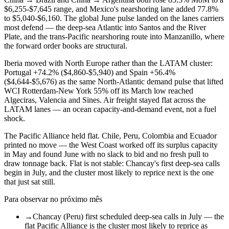
$6,255-$7,645 range, and Mexico's nearshoring lane added 77.8%
to $5,040-$6,160. The global June pulse landed on the lanes carriers
most defend — the deep-sea Atlantic into Santos and the River
Plate, and the trans-Pacific nearshoring route into Manzanillo, where
the forward order books are structural.
Iberia moved with North Europe rather than the LATAM cluster:
Portugal +74.2% ($4,860-$5,940) and Spain +56.4%
($4,644-$5,676) as the same North-Atlantic demand pulse that lifted
WCI Rotterdam-New York 55% off its March low reached
Algeciras, Valencia and Sines. Air freight stayed flat across the
LATAM lanes — an ocean capacity-and-demand event, not a fuel
shock.
The Pacific Alliance held flat. Chile, Peru, Colombia and Ecuador
printed no move — the West Coast worked off its surplus capacity
in May and found June with no slack to bid and no fresh pull to
draw tonnage back. Flat is not stable: Chancay's first deep-sea calls
begin in July, and the cluster most likely to reprice next is the one
that just sat still.
Para observar no próximo mês
→
Chancay (Peru) first scheduled deep-sea calls in July — the
flat Pacific Alliance is the cluster most likely to reprice as