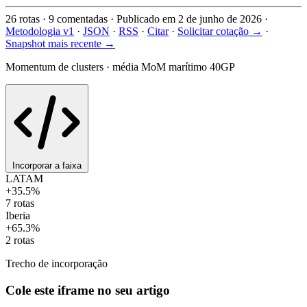
26
rotas
·
9
comentadas
·
Publicado em 2 de junho de 2026
·
Metodologia v1
·
JSON
·
RSS
·
Citar
·
Solicitar cotação →
·
Snapshot mais recente →
Momentum de clusters · média MoM marítimo 40GP
Incorporar a faixa
LATAM
+35.5%
7 rotas
Iberia
+65.3%
2 rotas
Trecho de incorporação
Cole este iframe no seu artigo