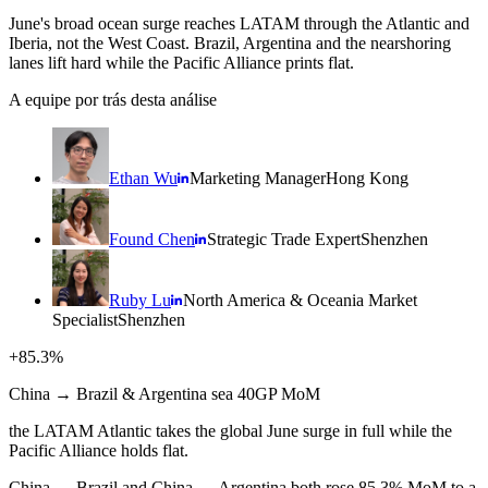
June's broad ocean surge reaches LATAM through the Atlantic and
Iberia, not the West Coast. Brazil, Argentina and the nearshoring
lanes lift hard while the Pacific Alliance prints flat.
A equipe por trás desta análise
Ethan Wu
Marketing Manager
Hong Kong
Found Chen
Strategic Trade Expert
Shenzhen
Ruby Lu
North America & Oceania Market
Specialist
Shenzhen
+85.3%
China → Brazil & Argentina sea 40GP MoM
the LATAM Atlantic takes the global June surge in full while the
Pacific Alliance holds flat.
China → Brazil and China → Argentina both rose 85.3% MoM to a