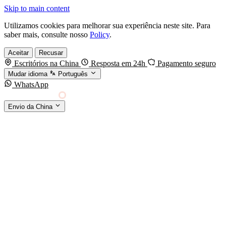
Skip to main content
Utilizamos cookies para melhorar sua experiência neste site. Para
saber mais, consulte nosso
Policy
.
Aceitar
Recusar
Escritórios na China
Resposta em 24h
Pagamento seguro
Mudar idioma
Português
WhatsApp
Sino Shipping
Envio da China
AGENCIAMENTO DE CARGA DA CHINA PARA
§01 · MODES &
O MUNDO
SERVICES
MODOS DE TRANSPORTE
Frete marítimo
FCL & LCL
Frete aéreo
Por kg & expresso
Frete ferroviário
China-Europa