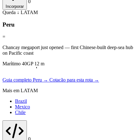
0
Incorporar
Queda ↓
LATAM
Peru
=
Chancay megaport just opened — first Chinese-built deep-sea hub
on Pacific coast
Marítimo 40GP 12 m
Guia completo Peru →
Cotação para esta rota →
Mais em LATAM
Brazil
Mexico
Chile
0