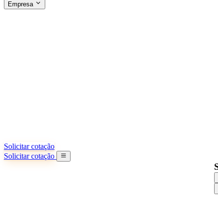
Empresa
SOBRE A SINO SHIPPING
§04 · ABOUT US
Sobre nós
Saiba mais sobre nossa missão
Casos de sucesso
Conquistas e lições reais de importadores
Escritórios na China
9 cidades: HK, Guangzhou, Shanghai...
Nossa equipe
Conheça nossa equipe na China
Nossa história
De startup a parceiro global
Solicitar cotação
Solicitar cotação